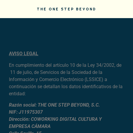
THE ONE STEP BEYOND
AVISO LEGAL
En cumplimiento del artículo 10 de la Ley 34/2002, de
11 de julio, de Servicios de la Sociedad de la
Información y Comercio Electrónico (LSSICE) a
continuación se detallan los datos identificativos de la
entidad:
Razón social: THE ONE STEP BEYOND, S.C.
NIF: J11975307
Dirección: COWORKING DIGITAL CULTURA Y
EMPRESA CÁMARA