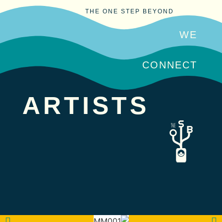
THE ONE STEP BEYOND
WE
CONNECT
ARTISTS